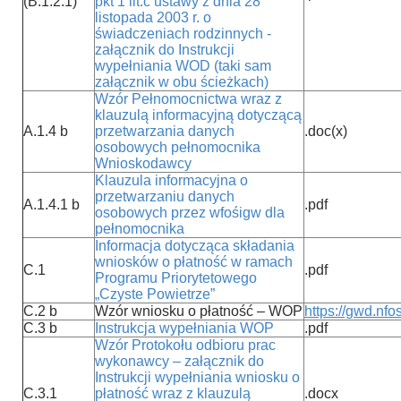
(B.1.2.1)
pkt 1 lit.c ustawy z dnia 28
listopada 2003 r. o
świadczeniach rodzinnych -
załącznik do Instrukcji
wypełniania WOD (taki sam
załącznik w obu ścieżkach)
Wzór Pełnomocnictwa wraz z
klauzulą informacyjną dotyczącą
A.1.4 b
przetwarzania danych
.doc(x)
osobowych pełnomocnika
Wnioskodawcy
Klauzula informacyjna o
przetwarzaniu danych
A.1.4.1 b
.pdf
osobowych przez wfośigw dla
pełnomocnika
Informacja dotycząca składania
wniosków o płatność w ramach
C.1
.pdf
Programu Priorytetowego
„Czyste Powietrze”
C.2 b
Wzór wniosku o płatność – WOP
https://gwd.nfo
C.3 b
Instrukcja wypełniania WOP
.pdf
Wzór Protokołu odbioru prac
wykonawcy – załącznik do
Instrukcji wypełniania wniosku o
C.3.1
płatność wraz z klauzulą
.docx