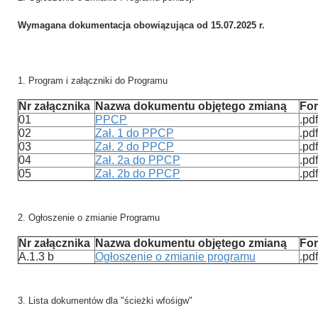
Wymagana dokumentacja obowiązująca od 15.07.2025 r.
1. Program i załączniki do Programu
Nr załącznika
Nazwa dokumentu objętego zmianą
For
01
PPCP
.pdf
02
Zał. 1 do PPCP
.pdf
03
Zał. 2 do PPCP
.pdf
04
Zał. 2a do PPCP
.pdf
05
Zał. 2b do PPCP
.pdf
2. Ogłoszenie o zmianie Programu
Nr załącznika
Nazwa dokumentu objętego zmianą
For
A.1.3 b
Ogłoszenie o zmianie programu
.pdf
3. Lista dokumentów dla "ścieżki wfośigw"