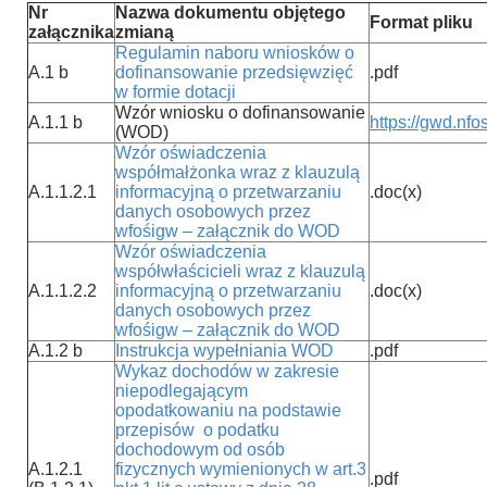
Nr
Nazwa dokumentu objętego
Format pliku
załącznika
zmianą
Regulamin naboru wniosków o
A.1 b
dofinansowanie przedsięwzięć
.pdf
w formie dotacji
Wzór wniosku o dofinansowanie
A.1.1 b
https://gwd.nfo
(WOD)
Wzór oświadczenia
współmałżonka wraz z klauzulą
A.1.1.2.1
informacyjną o przetwarzaniu
.doc(x)
danych osobowych przez
wfośigw – załącznik do WOD
Wzór oświadczenia
współwłaścicieli wraz z klauzulą
A.1.1.2.2
informacyjną o przetwarzaniu
.doc(x)
danych osobowych przez
wfośigw – załącznik do WOD
A.1.2 b
Instrukcja wypełniania WOD
.pdf
Wykaz dochodów w zakresie
niepodlegającym
opodatkowaniu na podstawie
przepisów o podatku
dochodowym od osób
A.1.2.1
fizycznych wymienionych w art.3
.pdf