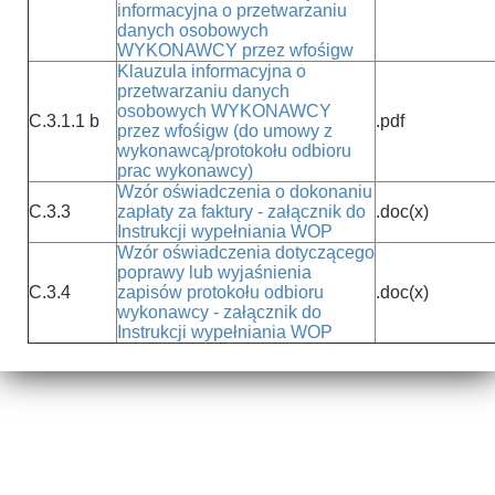
informacyjna o przetwarzaniu
danych osobowych
WYKONAWCY przez wfośigw
Klauzula informacyjna o
przetwarzaniu danych
osobowych WYKONAWCY
C.3.1.1 b
.pdf
przez wfośigw (do umowy z
wykonawcą/protokołu odbioru
prac wykonawcy)
Wzór oświadczenia o dokonaniu
C.3.3
zapłaty za faktury - załącznik do
.doc(x)
Instrukcji wypełniania WOP
Wzór oświadczenia dotyczącego
poprawy lub wyjaśnienia
C.3.4
zapisów protokołu odbioru
.doc(x)
wykonawcy - załącznik do
Instrukcji wypełniania WOP